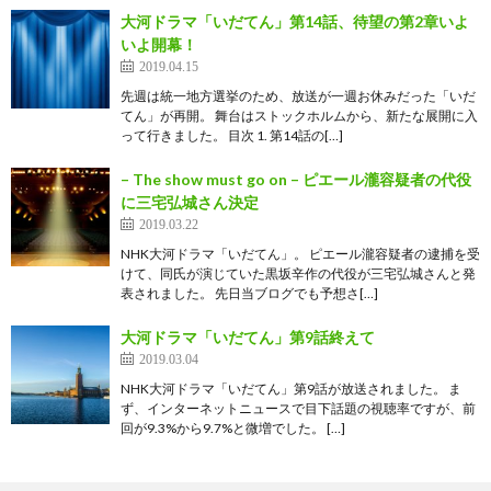
大河ドラマ「いだてん」第14話、待望の第2章いよ
いよ開幕！
2019.04.15
先週は統一地方選挙のため、放送が一週お休みだった「いだ
てん」が再開。 舞台はストックホルムから、新たな展開に入
って行きました。 目次 1. 第14話の[…]
– The show must go on – ピエール瀧容疑者の代役
に三宅弘城さん決定
2019.03.22
NHK大河ドラマ「いだてん」。 ピエール瀧容疑者の逮捕を受
けて、同氏が演じていた黒坂辛作の代役が三宅弘城さんと発
表されました。 先日当ブログでも予想さ[…]
大河ドラマ「いだてん」第9話終えて
2019.03.04
NHK大河ドラマ「いだてん」第9話が放送されました。 ま
ず、インターネットニュースで目下話題の視聴率ですが、前
回が9.3%から9.7%と微増でした。 […]