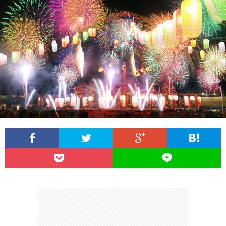
ー
タ
ビ
康
時
ル
番
事
IT
組
ネ
ネ
そ
タ
タ
の
他