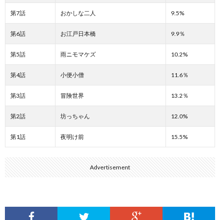
第7話
おかしな二人
9.5%
第6話
お江戸日本橋
9.9％
第5話
雨ニモマケズ
10.2%
第4話
小便小僧
11.6％
第3話
冒険世界
13.2％
第2話
坊っちゃん
12.0%
第1話
夜明け前
15.5%
Advertisement