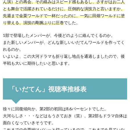
ん演）との再会、その絡みはスピード感もあるし、さすがはお二人
とも舞台で活躍されているだけに、圧倒的な演技力と言いますか、
先週まで金栗ワールドで一杯だったのに、一気に田畑ワールドに塗
り替える、演技の剛腕ぶりに圧巻
でした。
1部で登場したメンバーが、今後どのように絡んでくるのか。
また新しいメンバーが、どんな新しいいだてんワールドを作ってく
れるのか。
いよいよ、この大河ドラマも折り返し地点を通過しましたので、後
半戦も大いに期待したいと思います。
「いだてん」視聴率推移表
徐々に回復傾向か、第2部の初回は8.6パーセントでした。
大河らしさ・・・などはもうさておき（笑）、第2部もドラマ自体は
面白くなっていきそうです。
これまでの金栗編はバシッと切っているので、これまでを見ていな