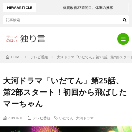
NEW ARTICLE
体質改善27週間目、体重の推移
テレビ番組
大河ドラマ「いだてん」第25話、第2部スタ
HOME
プ
大河ドラマ「いだてん」第25話、
ロ
音
第2部スタート！初回から飛ばした
マーちゃん
フ
楽
テ
2019.07.01
テレビ番組
いだてん
,
大河ドラマ
ィ
ネ
レ
健