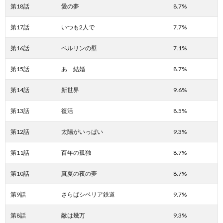
第18話
愛の夢
8.7%
第17話
いつも2人で
7.7%
第16話
ベルリンの壁
7.1%
第15話
あゝ結婚
8.7%
第14話
新世界
9.6%
第13話
復活
8.5%
第12話
太陽がいっぱい
9.3%
第11話
百年の孤独
8.7%
第10話
真夏の夜の夢
8.7%
第9話
さらばシベリア鉄道
9.7%
第8話
敵は幾万
9.3%