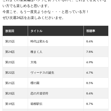
い方でも楽しめると思います。
今度こそ、もう一度見ようかな・・・と思っている方！
ぜひ次週26話をお楽しみくださいませ。
放送回
タイトル
視聴率
第25話
時代は変わる
8.6%
第24話
種まく人
7.8%
第23話
大地
6.9%
第22話
ヴィーナスの誕生
6.7%
第21話
櫻の園
8.5%
第20話
恋の片道切符
8.6%
第19話
箱根駅伝
8.7%