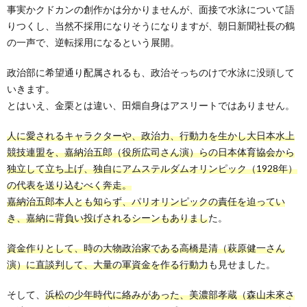
事実かクドカンの創作かは分かりませんが、面接で水泳について語
りつくし、当然不採用になりそうになりますが、朝日新聞社長の鶴
の一声で、逆転採用になるという展開。
政治部に希望通り配属されるも、政治そっちのけで水泳に没頭して
いきます。
とはいえ、金栗とは違い、田畑自身はアスリートではありません。
人に愛されるキャラクターや、政治力、行動力を生かし大日本水上
競技連盟を、嘉納治五郎（役所広司さん演）らの日本体育協会から
独立して立ち上げ、独自にアムステルダムオリンピック（1928年）
の代表を送り込むべく奔走。
嘉納治五郎本人とも知らず、パリオリンピックの責任を迫ってい
き、嘉納に背負い投げされるシーンもありまし
た。
資金作りとして、時の大物政治家である高橋是清（萩原健一さん
演）に直談判して、大量の軍資金を作る行動力
も見せました。
そして、
浜松の少年時代に絡みがあった、美濃部孝蔵（森山未來さ